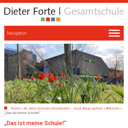
Navigation
Home
»
50 Jahre Grenzen überwinden – neue Wege gehen!
»
Aktionen
»
„Das ist meine Schule!“
„Das ist meine Schule!“