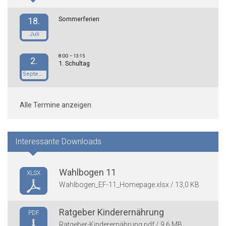
Sommerferien
18.
Juli
8:00
– 13:15
2.
1. Schultag
September
Alle Termine anzeigen
Interessante Downloads
Wahlbogen 11
XLSX
Wahlbogen_EF-11_Homepage.xlsx / 13,0 KB
Ratgeber Kinderernährung
PDF
Ratgeber-Kinderernährung.pdf / 9,6 MB