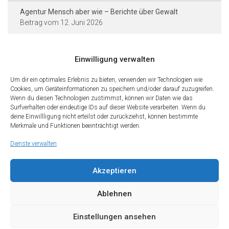
Agentur Mensch aber wie – Berichte über Gewalt
12. Juni 2026
Einwilligung verwalten
Kontakt und Rechtliches
Um dir ein optimales Erlebnis zu bieten, verwenden wir Technologien wie
Städtische Dieter-Forte-Gesamtschule
Cookies, um Geräteinformationen zu speichern und/oder darauf zuzugreifen.
Wenn du diesen Technologien zustimmst, können wir Daten wie das
Heidelberger Straße 75 · 40229 Düsseldorf
Surfverhalten oder eindeutige IDs auf dieser Website verarbeiten. Wenn du
deine Einwillligung nicht erteilst oder zurückziehst, können bestimmte
Tel.: 0211 · 89 99 611
Merkmale und Funktionen beeinträchtigt werden.
Fax: 0211 · 89 99 612
Dienste verwalten
Kontakt
Impressum
Datenschutz
Cookies
Teilen Sie diese Seite mit Freunden
Akzeptieren
Wir freuen uns, wenn Sie diese Seite Ihren Freunden und Kontakten
empfehlen. Teilen Sie diese Seite gerne in den sozialen Netzwerken.
Ablehnen
Einstellungen ansehen