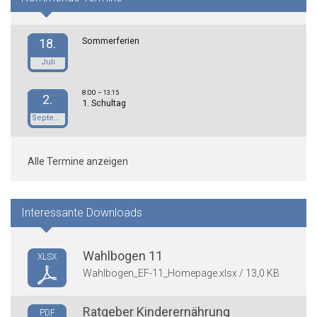
Sommerferien
18.
Juli
8:00
– 13:15
2.
1. Schultag
September
Alle Termine anzeigen
Interessante Downloads
Wahlbogen 11
XLSX
Wahlbogen_EF-11_Homepage.xlsx / 13,0 KB
Ratgeber Kinderernährung
PDF