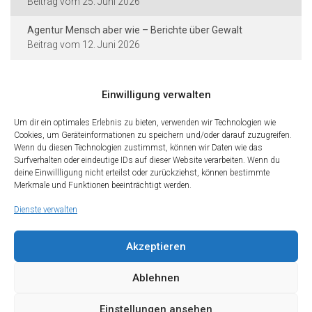
25. Juni 2026
Agentur Mensch aber wie – Berichte über Gewalt
12. Juni 2026
Einwilligung verwalten
Kontakt und Rechtliches
Um dir ein optimales Erlebnis zu bieten, verwenden wir Technologien wie
Städtische Dieter-Forte-Gesamtschule
Cookies, um Geräteinformationen zu speichern und/oder darauf zuzugreifen.
Wenn du diesen Technologien zustimmst, können wir Daten wie das
Heidelberger Straße 75 · 40229 Düsseldorf
Surfverhalten oder eindeutige IDs auf dieser Website verarbeiten. Wenn du
deine Einwillligung nicht erteilst oder zurückziehst, können bestimmte
Tel.: 0211 · 89 99 611
Merkmale und Funktionen beeinträchtigt werden.
Fax: 0211 · 89 99 612
Dienste verwalten
Kontakt
Impressum
Datenschutz
Cookies
Teilen Sie diese Seite mit Freunden
Akzeptieren
Wir freuen uns, wenn Sie diese Seite Ihren Freunden und Kontakten
empfehlen. Teilen Sie diese Seite gerne in den sozialen Netzwerken.
Ablehnen
Einstellungen ansehen