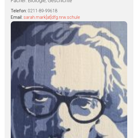
Fächer: Biologie, Geschichte
Telefon:
0211-89-99618
Email:
sarah.mark[at]dfg.nrw.schule