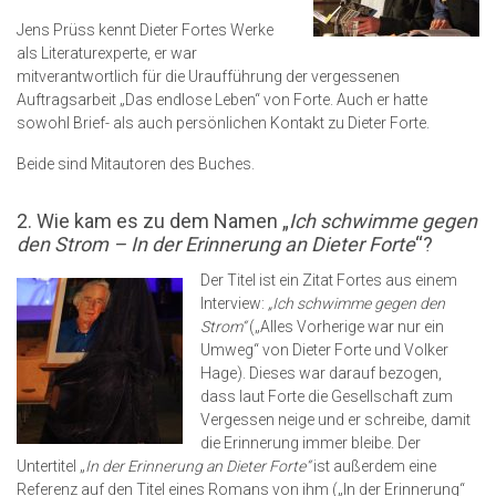
Jens Prüss kennt Dieter Fortes Werke
als Literaturexperte, er war
mitverantwortlich für die Uraufführung der vergessenen
Auftragsarbeit „Das endlose Leben“ von Forte. Auch er hatte
sowohl Brief- als auch persönlichen Kontakt zu Dieter Forte.
Beide sind Mitautoren des Buches.
2. Wie kam es zu dem Namen „
Ich schwimme gegen
den Strom – In der Erinnerung an Dieter Forte
“?
Der Titel ist ein Zitat Fortes aus einem
Interview:
„Ich schwimme gegen den
Strom“
(„Alles Vorherige war nur ein
Umweg“ von Dieter Forte und Volker
Hage). Dieses war darauf bezogen,
dass laut Forte die Gesellschaft zum
Vergessen neige und er schreibe, damit
die Erinnerung immer bleibe. Der
Untertitel „
In der Erinnerung an Dieter Forte“
ist außerdem eine
Referenz auf den Titel eines Romans von ihm („In der Erinnerung“