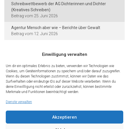
Schreibwettbewerb der AG Dichterinnen und Dichter
(Kreatives Schreiben)
25. Juni 2026
Agentur Mensch aber wie – Berichte über Gewalt
12. Juni 2026
Einwilligung verwalten
Kontakt und Rechtliches
Um dir ein optimales Erlebnis zu bieten, verwenden wir Technologien wie
Cookies, um Geräteinformationen zu speichern und/oder darauf zuzugreifen.
Städtische Dieter-Forte-Gesamtschule
Wenn du diesen Technologien zustimmst, können wir Daten wie das
Heidelberger Straße 75 · 40229 Düsseldorf
Surfverhalten oder eindeutige IDs auf dieser Website verarbeiten. Wenn du
deine Einwillligung nicht erteilst oder zurückziehst, können bestimmte
Tel.: 0211 · 89 99 611
Merkmale und Funktionen beeinträchtigt werden.
Fax: 0211 · 89 99 612
Dienste verwalten
Kontakt
Impressum
Datenschutz
Cookies
Teilen Sie diese Seite mit Freunden
Akzeptieren
Wir freuen uns, wenn Sie diese Seite Ihren Freunden und Kontakten
empfehlen. Teilen Sie diese Seite gerne in den sozialen Netzwerken.