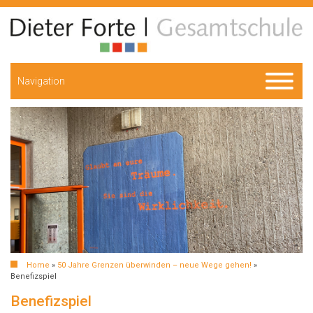
Navigation
Home
»
50 Jahre Grenzen überwinden – neue Wege gehen!
»
Benefizspiel
Benefizspiel