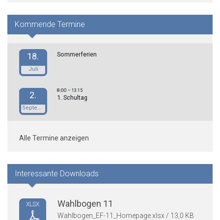
Kommende Termine
Sommerferien
18.
Juli
8:00
– 13:15
2.
1. Schultag
September
Alle Termine anzeigen
Interessante Downloads
Wahlbogen 11
XLSX
Wahlbogen_EF-11_Homepage.xlsx / 13,0 KB