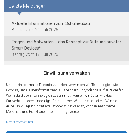
Letzte Meldungen
Aktuelle Informationen zum Schulneubau
24. Juli 2026
Fragen und Antworten – das Konzept zur Nutzung privater
Smart Devices*
17. Juli 2026
Worte, die begleiten – ein herzliches Dankeschön
Einwilligung verwalten
12. Juli 2026
Schreibwettbewerb der AG Dichterinnen und Dichter
Um dir ein optimales Erlebnis zu bieten, verwenden wir Technologien wie
Cookies, um Geräteinformationen zu speichern und/oder darauf zuzugreifen.
(Kreatives Schreiben)
Wenn du diesen Technologien zustimmst, können wir Daten wie das
25. Juni 2026
Surfverhalten oder eindeutige IDs auf dieser Website verarbeiten. Wenn du
deine Einwillligung nicht erteilst oder zurückziehst, können bestimmte
Agentur Mensch aber wie – Berichte über Gewalt
Merkmale und Funktionen beeinträchtigt werden.
12. Juni 2026
Dienste verwalten