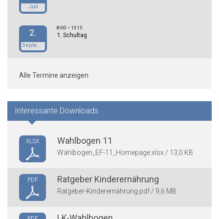
Juli
8:00
– 13:15
2.
1. Schultag
September
Alle Termine anzeigen
Interessante Downloads
Wahlbogen 11
XLSX
Wahlbogen_EF-11_Homepage.xlsx / 13,0 KB
Ratgeber Kinderernährung
PDF
Ratgeber-Kinderernährung.pdf / 9,6 MB
LK-Wahlbogen
PDF