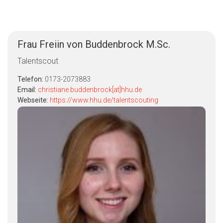
Frau Freiin von Buddenbrock M.Sc.
Talentscout
Telefon:
0173-2073883
Email:
christiane.buddenbrock[at]hhu.de
Webseite:
https://www.hhu.de/talentscouting