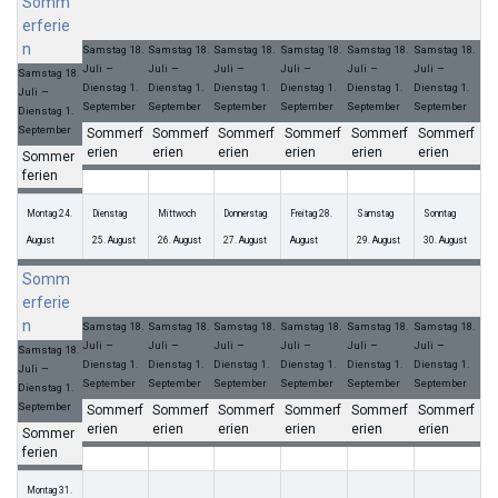
Somm
Somme
Somme
Somme
Somme
Somme
Somme
erferie
rferien
rferien
rferien
rferien
rferien
rferien
n
Samstag
18.
Samstag
18.
Samstag
18.
Samstag
18.
Samstag
18.
Samstag
18.
–
–
–
–
–
–
Juli
Juli
Juli
Juli
Juli
Juli
Samstag
18.
Dienstag
1.
Dienstag
1.
Dienstag
1.
Dienstag
1.
Dienstag
1.
Dienstag
1.
–
Juli
September
September
September
September
September
September
Dienstag
1.
September
Sommerf
Sommerf
Sommerf
Sommerf
Sommerf
Sommerf
erien
erien
erien
erien
erien
erien
Sommer
ferien
Montag
24.
Dienstag
Mittwoch
Donnerstag
Freitag
28.
Samstag
Sonntag
August
25.
August
26.
August
27.
August
August
29.
August
30.
August
Somm
Somme
Somme
Somme
Somme
Somme
Somme
erferie
rferien
rferien
rferien
rferien
rferien
rferien
n
Samstag
18.
Samstag
18.
Samstag
18.
Samstag
18.
Samstag
18.
Samstag
18.
–
–
–
–
–
–
Juli
Juli
Juli
Juli
Juli
Juli
Samstag
18.
Dienstag
1.
Dienstag
1.
Dienstag
1.
Dienstag
1.
Dienstag
1.
Dienstag
1.
–
Juli
September
September
September
September
September
September
Dienstag
1.
September
Sommerf
Sommerf
Sommerf
Sommerf
Sommerf
Sommerf
erien
erien
erien
erien
erien
erien
Sommer
ferien
Montag
31.