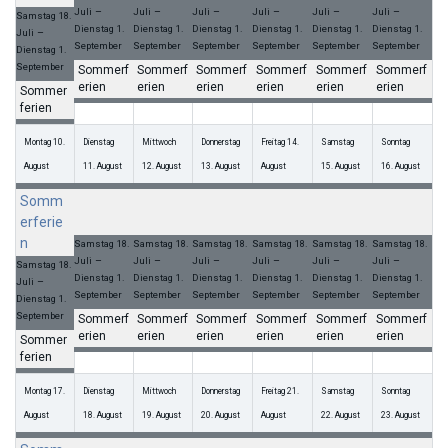
–
–
–
–
–
–
Juli
Juli
Juli
Juli
Juli
Juli
Samstag
18.
Dienstag
1.
Dienstag
1.
Dienstag
1.
Dienstag
1.
Dienstag
1.
Dienstag
1.
–
Juli
September
September
September
September
September
September
Dienstag
1.
September
Sommerf
Sommerf
Sommerf
Sommerf
Sommerf
Sommerf
erien
erien
erien
erien
erien
erien
Sommer
ferien
Montag
10.
Dienstag
Mittwoch
Donnerstag
Freitag
14.
Samstag
Sonntag
August
11.
August
12.
August
13.
August
August
15.
August
16.
August
Somm
Somme
Somme
Somme
Somme
Somme
Somme
erferie
rferien
rferien
rferien
rferien
rferien
rferien
n
Samstag
18.
Samstag
18.
Samstag
18.
Samstag
18.
Samstag
18.
Samstag
18.
–
–
–
–
–
–
Juli
Juli
Juli
Juli
Juli
Juli
Samstag
18.
Dienstag
1.
Dienstag
1.
Dienstag
1.
Dienstag
1.
Dienstag
1.
Dienstag
1.
–
Juli
September
September
September
September
September
September
Dienstag
1.
September
Sommerf
Sommerf
Sommerf
Sommerf
Sommerf
Sommerf
erien
erien
erien
erien
erien
erien
Sommer
ferien
Montag
17.
Dienstag
Mittwoch
Donnerstag
Freitag
21.
Samstag
Sonntag
August
18.
August
19.
August
20.
August
August
22.
August
23.
August