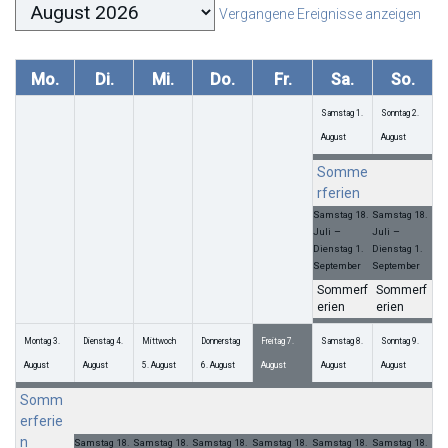
Auswahl des Monats
Vergangene Ereignisse anzeigen
Mo.
Di.
Mi.
Do.
Fr.
Sa.
So.
Samstag
1.
Sonntag
2.
August
August
Somme
Somme
rferien
rferien
Samstag
18.
Samstag
18.
–
–
Juli
Juli
Dienstag
1.
Dienstag
1.
September
September
Sommerf
Sommerf
erien
erien
Montag
3.
Dienstag
4.
Mittwoch
Donnerstag
Freitag
7.
Samstag
8.
Sonntag
9.
August
August
5.
August
6.
August
August
August
August
Somm
Somme
Somme
Somme
Somme
Somme
Somme
erferie
rferien
rferien
rferien
rferien
rferien
rferien
n
Samstag
18.
Samstag
18.
Samstag
18.
Samstag
18.
Samstag
18.
Samstag
18.