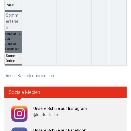
August
Somm
erferie
n
Samstag
18.
–
Juli
Dienstag
1.
September
Sommer
ferien
Diesen Kalender abonnieren
Soziale Medien
Unsere Schule auf Instagram
@dieter.forte
Unsere Schule auf Facebook