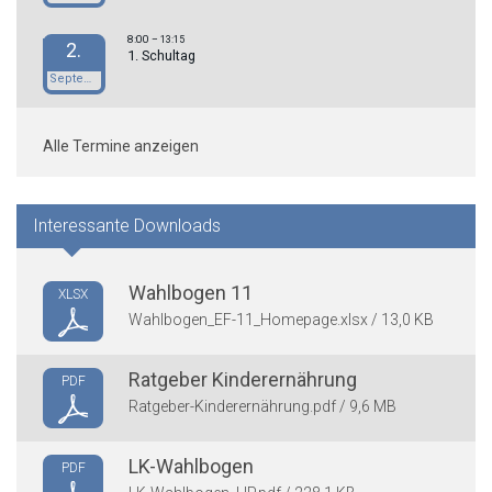
8:00
– 13:15
2.
1. Schultag
September
Alle Termine anzeigen
Interessante Downloads
Wahlbogen 11
XLSX
Wahlbogen_EF-11_Homepage.xlsx / 13,0 KB
Ratgeber Kinderernährung
PDF
Ratgeber-Kinderernährung.pdf / 9,6 MB
LK-Wahlbogen
PDF