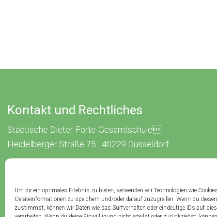
Kontakt und Rechtliches
Städtische Dieter-Forte-Gesamtschule
Heidelberger Straße 75 · 40229 Düsseldorf
Tel.: 0211 · 89 99 611
Fax: 0211 · 89 99 612
Um dir ein optimales Erlebnis zu bieten, verwenden wir Technologien wie Cookie
Geräteinformationen zu speichern und/oder darauf zuzugreifen. Wenn du diesen
Kontakt
Impressum
Datenschutz
Cookies
zustimmst, können wir Daten wie das Surfverhalten oder eindeutige IDs auf die
verarbeiten. Wenn du deine Einwillligung nicht erteilst oder zurückziehst, könn