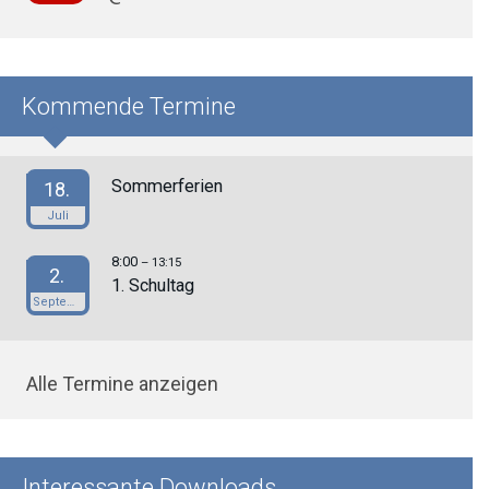
Kommende Termine
Sommerferien
18.
Juli
8:00
– 13:15
2.
1. Schultag
September
Alle Termine anzeigen
Interessante Downloads