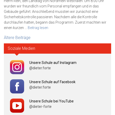
Herrn Rein, den Landtag von Nordrhein Westfalen. Um 8:00 Uhr
wurden wir freundlich vom Personal empfangen und in das
Gebäude geführt. Anschließend mussten wir zunächst eine
Sicherheitskontrolle passieren. Nachdem alle die Kontrolle
durchlaufen hatten, begann das Programm. Zuerst machten wir
einen kurzen …
Beitrag lesen
Beitragsnavigation
Ältere Beiträge
Soziale Medien
Unsere Schule auf Instagram
@dieter.forte
Unsere Schule auf Facebook
@dieter.forte
Unsere Schule bei YouTube
@dieter-forte