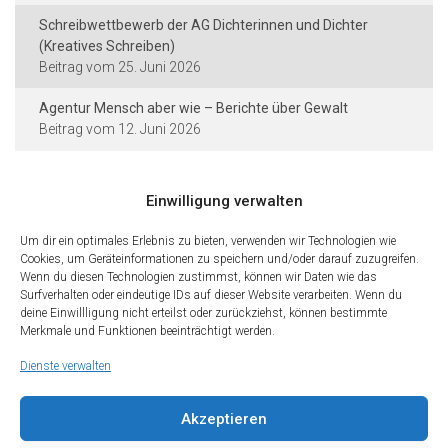
Schreibwettbewerb der AG Dichterinnen und Dichter
(Kreatives Schreiben)
25. Juni 2026
Agentur Mensch aber wie – Berichte über Gewalt
12. Juni 2026
Einwilligung verwalten
Kontakt und Rechtliches
Um dir ein optimales Erlebnis zu bieten, verwenden wir Technologien wie
Cookies, um Geräteinformationen zu speichern und/oder darauf zuzugreifen.
Städtische Dieter-Forte-Gesamtschule
Wenn du diesen Technologien zustimmst, können wir Daten wie das
Heidelberger Straße 75 · 40229 Düsseldorf
Surfverhalten oder eindeutige IDs auf dieser Website verarbeiten. Wenn du
deine Einwillligung nicht erteilst oder zurückziehst, können bestimmte
Tel.: 0211 · 89 99 611
Merkmale und Funktionen beeinträchtigt werden.
Fax: 0211 · 89 99 612
Dienste verwalten
Kontakt
Impressum
Datenschutz
Cookies
Teilen Sie diese Seite mit Freunden
Akzeptieren
Wir freuen uns, wenn Sie diese Seite Ihren Freunden und Kontakten
empfehlen. Teilen Sie diese Seite gerne in den sozialen Netzwerken.