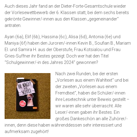
Auch dieses Jahr fand an der Dieter-Forte-Gesamtschule wieder
der Vorlesewettbewerb der 6. Klassen statt, bei dem sechs bereits
gekrönte Gewinner/-innen aus den Klassen „gegeneinander“
antraten.
Ayan (6a), Elif (6b), Hassina (6c), Alisa (6d), Antonia (6e) und
Maniya (6f) haben den Juroren/-innen Kevin B., Soufian B., Mariam
El. und Samira H. aus der Oberstufe, Frau Kotsialou und Frau
Gries-Suffner ihr Bestes gezeigt. Doch wer hat den Titel
“Schulgewinner/-in des Jahres 2024” gewonnen?
Nach zwei Runden, bei der ersten
„Vorlesen aus einem Wahltext“ und bei
der zweiten „Vorlesen aus einem
Fremdtext“, haben die Schüler/-innen
ihre Lesetechnik unter Beweis gestellt –
wir waren alle sehr überrascht. Alle
Leser/-innen gaben ihr Bestes. Ein
großes Dankeschön an alle Zuhörer/-
innen, denn diese haben währenddessen sehr interessiert und
aufmerksam zugehört!