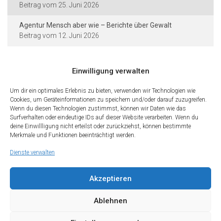
25. Juni 2026
Agentur Mensch aber wie – Berichte über Gewalt
12. Juni 2026
Einwilligung verwalten
Kontakt und Rechtliches
Um dir ein optimales Erlebnis zu bieten, verwenden wir Technologien wie
Städtische Dieter-Forte-Gesamtschule
Cookies, um Geräteinformationen zu speichern und/oder darauf zuzugreifen.
Wenn du diesen Technologien zustimmst, können wir Daten wie das
Heidelberger Straße 75 · 40229 Düsseldorf
Surfverhalten oder eindeutige IDs auf dieser Website verarbeiten. Wenn du
deine Einwillligung nicht erteilst oder zurückziehst, können bestimmte
Tel.: 0211 · 89 99 611
Merkmale und Funktionen beeinträchtigt werden.
Fax: 0211 · 89 99 612
Dienste verwalten
Kontakt
Impressum
Datenschutz
Cookies
Teilen Sie diese Seite mit Freunden
Akzeptieren
Wir freuen uns, wenn Sie diese Seite Ihren Freunden und Kontakten
empfehlen. Teilen Sie diese Seite gerne in den sozialen Netzwerken.
Ablehnen