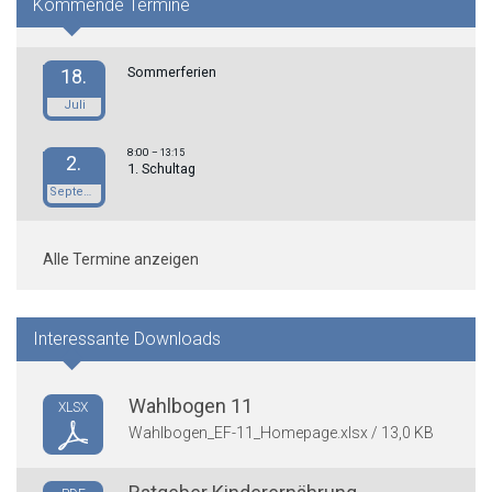
Kommende Termine
Sommerferien
18.
Juli
8:00
– 13:15
2.
1. Schultag
September
Alle Termine anzeigen
Interessante Downloads
Wahlbogen 11
XLSX
Wahlbogen_EF-11_Homepage.xlsx / 13,0 KB