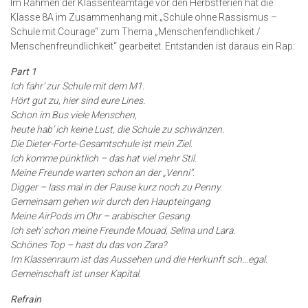
Im Rahmen der Klassenteamtage vor den Herbstferien hat die
Klasse 8A im Zusammenhang mit „Schule ohne Rassismus –
Schule mit Courage“ zum Thema „Menschenfeindlichkeit /
Menschenfreundlichkeit“ gearbeitet. Entstanden ist daraus ein Rap:
Part 1
Ich fahr‘ zur Schule mit dem M1.
Hört gut zu, hier sind eure Lines.
Schon im Bus viele Menschen,
heute hab‘ ich keine Lust, die Schule zu schwänzen.
Die Dieter-Forte-Gesamtschule ist mein Ziel.
Ich komme pünktlich – das hat viel mehr Stil.
Meine Freunde warten schon an der „Venni“.
Digger – lass mal in der Pause kurz noch zu Penny.
Gemeinsam gehen wir durch den Haupteingang
Meine AirPods im Ohr – arabischer Gesang
Ich seh‘ schon meine Freunde Mouad, Selina und Lara.
Schönes Top – hast du das von Zara?
Im Klassenraum ist das Aussehen und die Herkunft sch…egal.
Gemeinschaft ist unser Kapital.
Refrain