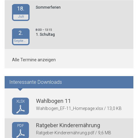
Sommerferien
18.
Juli
8:00
– 13:15
2.
1. Schultag
September
Alle Termine anzeigen
Interessante Downloads
Wahlbogen 11
XLSX
Wahlbogen_EF-11_Homepage.xlsx / 13,0 KB
Ratgeber Kinderernährung
PDF
Ratgeber-Kinderernährung.pdf / 9,6 MB