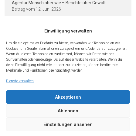
Agentur Mensch aber wie – Berichte über Gewalt
12. Juni 2026
Einwilligung verwalten
Kontakt und Rechtliches
Um dir ein optimales Erlebnis zu bieten, verwenden wir Technologien wie
Cookies, um Geräteinformationen zu speichern und/oder darauf zuzugreifen.
Städtische Dieter-Forte-Gesamtschule
Wenn du diesen Technologien zustimmst, können wir Daten wie das
Heidelberger Straße 75 · 40229 Düsseldorf
Surfverhalten oder eindeutige IDs auf dieser Website verarbeiten. Wenn du
deine Einwillligung nicht erteilst oder zurückziehst, können bestimmte
Tel.: 0211 · 89 99 611
Merkmale und Funktionen beeinträchtigt werden.
Fax: 0211 · 89 99 612
Dienste verwalten
Kontakt
Impressum
Datenschutz
Cookies
Teilen Sie diese Seite mit Freunden
Akzeptieren
Wir freuen uns, wenn Sie diese Seite Ihren Freunden und Kontakten
empfehlen. Teilen Sie diese Seite gerne in den sozialen Netzwerken.
Ablehnen
Einstellungen ansehen
Copyright (c) 2026 Dieter-Forte-Gesamtschule