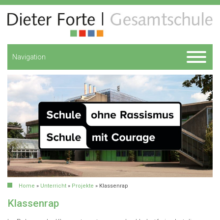
Navigation
Home
»
Unterricht
»
Projekte
»
Klassenrap
Klassenrap