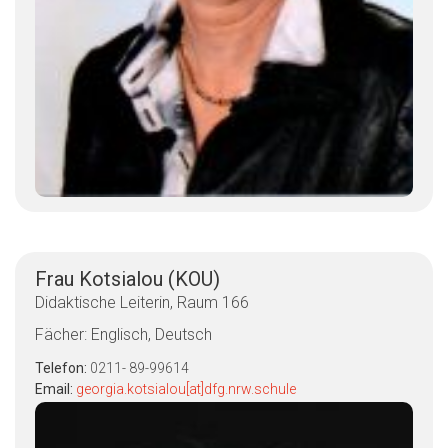
Frau Kotsialou (KOU)
Didaktische Leiterin, Raum 166
Fächer: Englisch, Deutsch
Telefon:
0211- 89-99614
Email:
georgia.kotsialou[at]dfg.nrw.schule