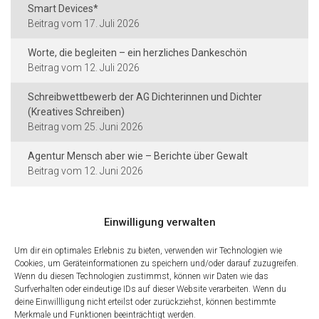
Smart Devices*
17. Juli 2026
Worte, die begleiten – ein herzliches Dankeschön
12. Juli 2026
Schreibwettbewerb der AG Dichterinnen und Dichter
(Kreatives Schreiben)
25. Juni 2026
Agentur Mensch aber wie – Berichte über Gewalt
12. Juni 2026
Einwilligung verwalten
Kontakt und Rechtliches
Um dir ein optimales Erlebnis zu bieten, verwenden wir Technologien wie
Städtische Dieter-Forte-Gesamtschule
Cookies, um Geräteinformationen zu speichern und/oder darauf zuzugreifen.
Wenn du diesen Technologien zustimmst, können wir Daten wie das
Heidelberger Straße 75 · 40229 Düsseldorf
Surfverhalten oder eindeutige IDs auf dieser Website verarbeiten. Wenn du
deine Einwillligung nicht erteilst oder zurückziehst, können bestimmte
Tel.: 0211 · 89 99 611
Merkmale und Funktionen beeinträchtigt werden.