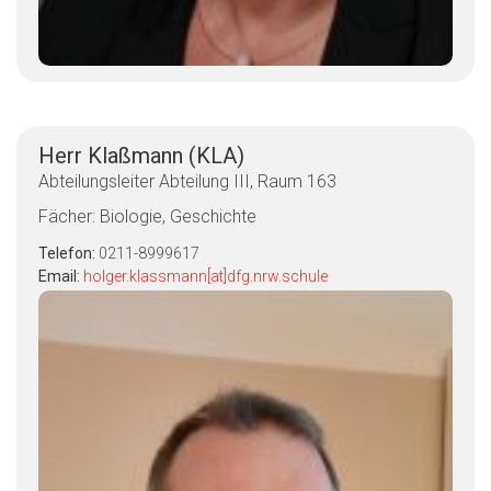
Herr Klaßmann (KLA)
Abteilungsleiter Abteilung III, Raum 163
Fächer: Biologie, Geschichte
Telefon:
0211-8999617
Email:
holger.klassmann[at]dfg.nrw.schule