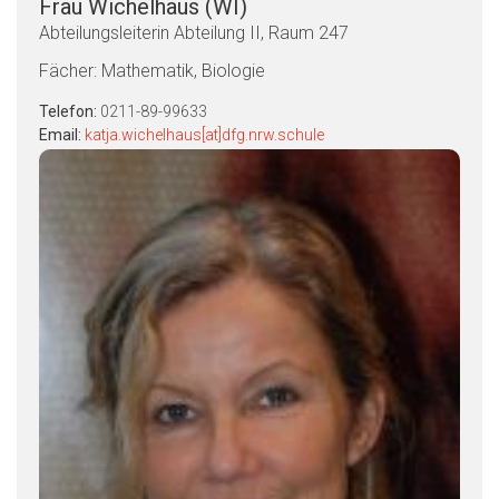
Frau Wichelhaus (WI)
Abteilungsleiterin Abteilung II, Raum 247
Fächer: Mathematik, Biologie
Telefon:
0211-89-99633
Email:
katja.wichelhaus[at]dfg.nrw.schule