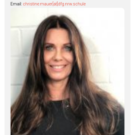
Email:
christine.mauer[at]dfg.nrw.schule