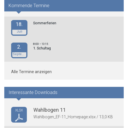
Kommende Termine
Sommerferien
18.
Juli
8:00
– 13:15
2.
1. Schultag
September
Alle Termine anzeigen
Interessante Downloads
Wahlbogen 11
XLSX
Wahlbogen_EF-11_Homepage.xlsx / 13,0 KB