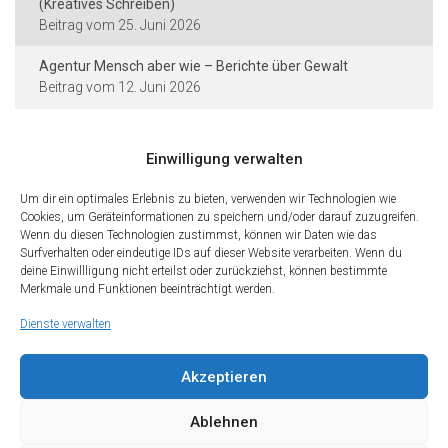
(Kreatives Schreiben)
25. Juni 2026
Agentur Mensch aber wie – Berichte über Gewalt
12. Juni 2026
Einwilligung verwalten
Kontakt und Rechtliches
Um dir ein optimales Erlebnis zu bieten, verwenden wir Technologien wie
Cookies, um Geräteinformationen zu speichern und/oder darauf zuzugreifen.
Städtische Dieter-Forte-Gesamtschule
Wenn du diesen Technologien zustimmst, können wir Daten wie das
Heidelberger Straße 75 · 40229 Düsseldorf
Surfverhalten oder eindeutige IDs auf dieser Website verarbeiten. Wenn du
deine Einwillligung nicht erteilst oder zurückziehst, können bestimmte
Tel.: 0211 · 89 99 611
Merkmale und Funktionen beeinträchtigt werden.
Fax: 0211 · 89 99 612
Dienste verwalten
Kontakt
Impressum
Datenschutz
Cookies
Teilen Sie diese Seite mit Freunden
Akzeptieren
Wir freuen uns, wenn Sie diese Seite Ihren Freunden und Kontakten
empfehlen. Teilen Sie diese Seite gerne in den sozialen Netzwerken.
Ablehnen