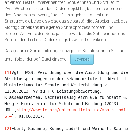
an einem Test teil. Weiter nehmen Schülerinnen und Schüler im
Zwei Wochen Takt an dem Dudenprojekt teil, bei dem sie lernen mit
dem Nachschlagewerk „Duden“ umzugehen. Es geht um
Strategien, die beispielsweise das selbstständige Arbeiten bzgl. des
Richtig Schreibens im eigenen Schreibprozess fördern und
fordern. Am Ende des Schuljahres erwerben die Schülerinnen und
Schüler den Titel des Dudenkönigs bzw. der Dudenkönigin.
Das gesamte Sprachbildungskonzept der Schule können Sie auch
unter folgender pdf- Datei einsehen:
Download
[1]
Vgl. BASS. Verordnung über die Ausbildung und die 
Abschlussprüfungen in der Sekundarstufe I. RdErl. d. 
Ministeriums für Schule und Weiterbildung v. 
11.06.2013  VV zu § 6 Leistungsbewertung, 
Klassenarbeiten, Nachteilsausgleich 6.6 zu Absatz 6. 
Hrsg.: Ministerium für Schule und Bildung (2013). 
URL [
http://woeste.org/unter-mittelstufe/apo-si.pdf 
S.4
], 01.06.2017.

[2]
Ebert, Susanne, Köhne, Judith und Weinert, Sabine 