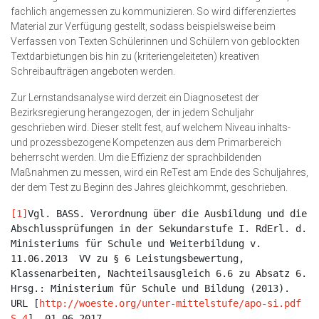
fachlich angemessen zu kommunizieren. So wird differenziertes
Material zur Verfügung gestellt, sodass beispielsweise beim
Verfassen von Texten Schülerinnen und Schülern von geblockten
Textdarbietungen bis hin zu (kriteriengeleiteten) kreativen
Schreibaufträgen angeboten werden.
Zur Lernstandsanalyse wird derzeit ein Diagnosetest der
Bezirksregierung herangezogen, der in jedem Schuljahr
geschrieben wird. Dieser stellt fest, auf welchem Niveau inhalts-
und prozessbezogene Kompetenzen aus dem Primarbereich
beherrscht werden. Um die Effizienz der sprachbildenden
Maßnahmen zu messen, wird ein ReTest am Ende des Schuljahres,
der dem Test zu Beginn des Jahres gleichkommt, geschrieben.
[1]
Vgl. BASS. Verordnung über die Ausbildung und die 
Abschlussprüfungen in der Sekundarstufe I. RdErl. d. 
Ministeriums für Schule und Weiterbildung v. 
11.06.2013  VV zu § 6 Leistungsbewertung, 
Klassenarbeiten, Nachteilsausgleich 6.6 zu Absatz 6. 
Hrsg.: Ministerium für Schule und Bildung (2013). 
URL [
http://woeste.org/unter-mittelstufe/apo-si.pdf 
S.4
], 01.06.2017.
