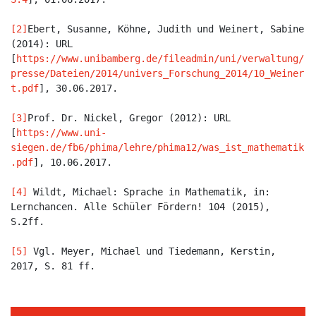
[2]
Ebert, Susanne, Köhne, Judith und Weinert, Sabine 
(2014): URL 
[
https://www.unibamberg.de/fileadmin/uni/verwaltung/
presse/Dateien/2014/univers_Forschung_2014/10_Weiner
t.pdf
], 30.06.2017.

[3]
Prof. Dr. Nickel, Gregor (2012): URL 
[
https://www.uni-
siegen.de/fb6/phima/lehre/phima12/was_ist_mathematik
.pdf
], 10.06.2017.

[4]
 Wildt, Michael: Sprache in Mathematik, in: 
Lernchancen. Alle Schüler Fördern! 104 (2015), 
S.2ff.

[5]
 Vgl. Meyer, Michael und Tiedemann, Kerstin, 
2017, S. 81 ff.
