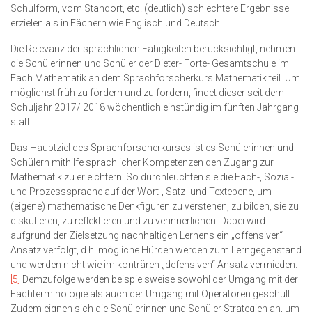
Schulform, vom Standort, etc. (deutlich) schlechtere Ergebnisse
erzielen als in Fächern wie Englisch und Deutsch.
Die Relevanz der sprachlichen Fähigkeiten berücksichtigt, nehmen
die Schülerinnen und Schüler der Dieter- Forte- Gesamtschule im
Fach Mathematik an dem Sprachforscherkurs Mathematik teil. Um
möglichst früh zu fördern und zu fordern, findet dieser seit dem
Schuljahr 2017/ 2018 wöchentlich einstündig im fünften Jahrgang
statt.
Das Hauptziel des Sprachforscherkurses ist es Schülerinnen und
Schülern mithilfe sprachlicher Kompetenzen den Zugang zur
Mathematik zu erleichtern. So durchleuchten sie die Fach-, Sozial-
und Prozesssprache auf der Wort-, Satz- und Textebene, um
(eigene) mathematische Denkfiguren zu verstehen, zu bilden, sie zu
diskutieren, zu reflektieren und zu verinnerlichen. Dabei wird
aufgrund der Zielsetzung nachhaltigen Lernens ein „offensiver“
Ansatz verfolgt, d.h. mögliche Hürden werden zum Lerngegenstand
und werden nicht wie im konträren „defensiven“ Ansatz vermieden.
[5]
Demzufolge werden beispielsweise sowohl der Umgang mit der
Fachterminologie als auch der Umgang mit Operatoren geschult.
Zudem eignen sich die Schülerinnen und Schüler Strategien an, um