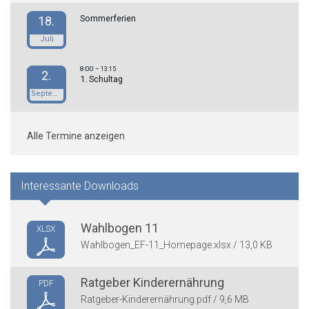
Sommerferien
18.
Juli
8:00
– 13:15
2.
1. Schultag
September
Alle Termine anzeigen
Interessante Downloads
Wahlbogen 11
XLSX
Wahlbogen_EF-11_Homepage.xlsx / 13,0 KB
Ratgeber Kinderernährung
PDF
Ratgeber-Kinderernährung.pdf / 9,6 MB