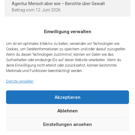
Agentur Mensch aber wie – Berichte über Gewalt
12. Juni 2026
Einwilligung verwalten
Kontakt und Rechtliches
Um dir ein optimales Erlebnis zu bieten, verwenden wir Technologien wie
Städtische Dieter-Forte-Gesamtschule
Cookies, um Geräteinformationen zu speichern und/oder darauf zuzugreifen.
Wenn du diesen Technologien zustimmst, können wir Daten wie das
Heidelberger Straße 75 · 40229 Düsseldorf
Surfverhalten oder eindeutige IDs auf dieser Website verarbeiten. Wenn du
deine Einwillligung nicht erteilst oder zurückziehst, können bestimmte
Tel.: 0211 · 89 99 611
Merkmale und Funktionen beeinträchtigt werden.
Fax: 0211 · 89 99 612
Dienste verwalten
Kontakt
Impressum
Datenschutz
Cookies
Teilen Sie diese Seite mit Freunden
Akzeptieren
Wir freuen uns, wenn Sie diese Seite Ihren Freunden und Kontakten
empfehlen. Teilen Sie diese Seite gerne in den sozialen Netzwerken.
Ablehnen
Einstellungen ansehen
Copyright (c) 2026 Dieter-Forte-Gesamtschule