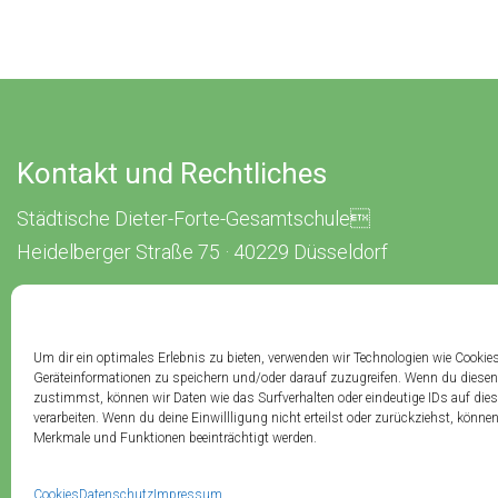
Kontakt und Rechtliches
Städtische Dieter-Forte-Gesamtschule
Heidelberger Straße 75 · 40229 Düsseldorf
Tel.: 0211 · 89 99 611
Fax: 0211 · 89 99 612
Um dir ein optimales Erlebnis zu bieten, verwenden wir Technologien wie Cookie
Geräteinformationen zu speichern und/oder darauf zuzugreifen. Wenn du diesen
Kontakt
Impressum
Datenschutz
Cookies
zustimmst, können wir Daten wie das Surfverhalten oder eindeutige IDs auf die
verarbeiten. Wenn du deine Einwillligung nicht erteilst oder zurückziehst, könn
Merkmale und Funktionen beeinträchtigt werden.
Copyright (c) 2026 Dieter-Forte-Gesamtschule
Cookies
Datenschutz
Impressum