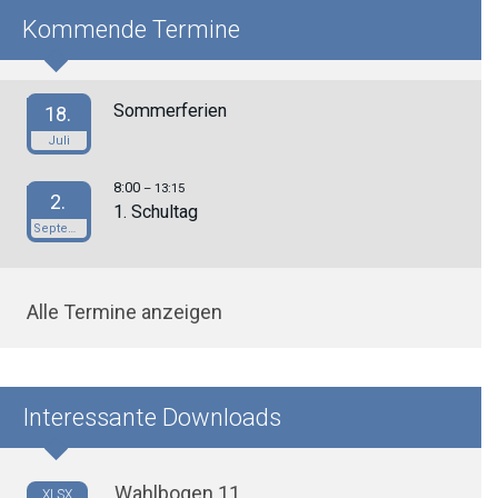
Kommende Termine
Sommerferien
18.
Juli
8:00
– 13:15
2.
1. Schultag
September
Alle Termine anzeigen
Interessante Downloads
Wahlbogen 11
XLSX