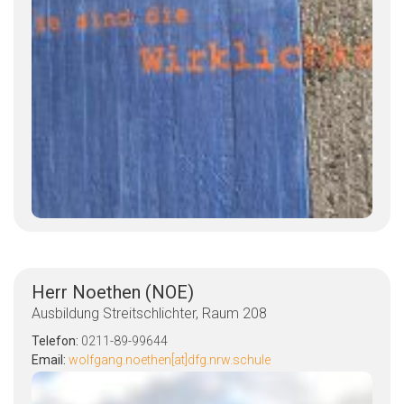
Herr Noethen (NOE)
Ausbildung Streitschlichter, Raum 208
Telefon:
0211-89-99644
Email:
wolfgang.noethen[at]dfg.nrw.schule