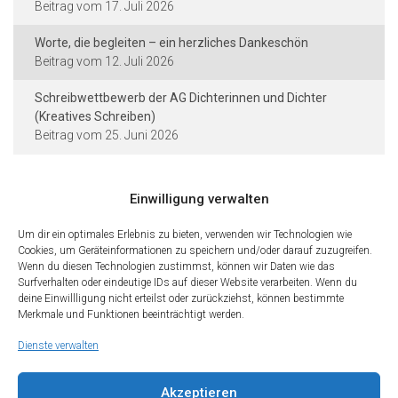
17. Juli 2026
Worte, die begleiten – ein herzliches Dankeschön
12. Juli 2026
Schreibwettbewerb der AG Dichterinnen und Dichter
(Kreatives Schreiben)
25. Juni 2026
Einwilligung verwalten
Kontakt und Rechtliches
Um dir ein optimales Erlebnis zu bieten, verwenden wir Technologien wie
Cookies, um Geräteinformationen zu speichern und/oder darauf zuzugreifen.
Städtische Dieter-Forte-Gesamtschule
Wenn du diesen Technologien zustimmst, können wir Daten wie das
Heidelberger Straße 75 · 40229 Düsseldorf
Surfverhalten oder eindeutige IDs auf dieser Website verarbeiten. Wenn du
deine Einwillligung nicht erteilst oder zurückziehst, können bestimmte
Tel.: 0211 · 89 99 611
Merkmale und Funktionen beeinträchtigt werden.
Fax: 0211 · 89 99 612
Dienste verwalten
Kontakt
Impressum
Datenschutz
Cookies
Teilen Sie diese Seite mit Freunden
Akzeptieren