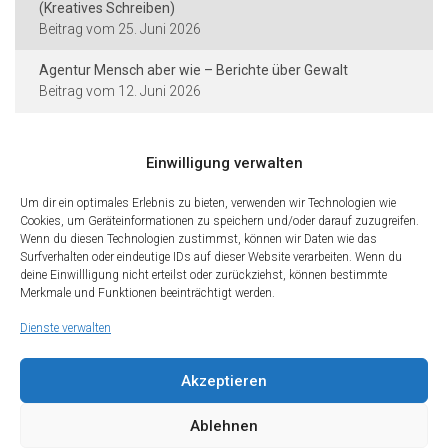
(Kreatives Schreiben)
25. Juni 2026
Agentur Mensch aber wie – Berichte über Gewalt
12. Juni 2026
Einwilligung verwalten
Kontakt und Rechtliches
Um dir ein optimales Erlebnis zu bieten, verwenden wir Technologien wie
Cookies, um Geräteinformationen zu speichern und/oder darauf zuzugreifen.
Städtische Dieter-Forte-Gesamtschule
Wenn du diesen Technologien zustimmst, können wir Daten wie das
Heidelberger Straße 75 · 40229 Düsseldorf
Surfverhalten oder eindeutige IDs auf dieser Website verarbeiten. Wenn du
deine Einwillligung nicht erteilst oder zurückziehst, können bestimmte
Tel.: 0211 · 89 99 611
Merkmale und Funktionen beeinträchtigt werden.
Fax: 0211 · 89 99 612
Dienste verwalten
Kontakt
Impressum
Datenschutz
Cookies
Teilen Sie diese Seite mit Freunden
Akzeptieren
Wir freuen uns, wenn Sie diese Seite Ihren Freunden und Kontakten
empfehlen. Teilen Sie diese Seite gerne in den sozialen Netzwerken.
Ablehnen