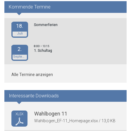
Kommende Termine
Sommerferien
18.
Juli
8:00
– 13:15
2.
1. Schultag
September
Alle Termine anzeigen
Interessante Downloads
Wahlbogen 11
XLSX
Wahlbogen_EF-11_Homepage.xlsx / 13,0 KB