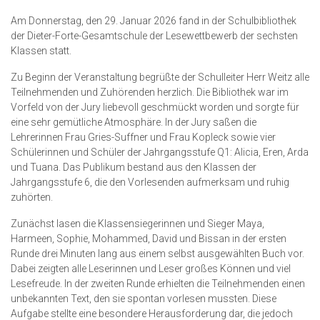
Am Donnerstag, den 29. Januar 2026 fand in der Schulbibliothek
der Dieter-Forte-Gesamtschule der Lesewettbewerb der sechsten
Klassen statt.
Zu Beginn der Veranstaltung begrüßte der Schulleiter Herr Weitz alle
Teilnehmenden und Zuhörenden herzlich. Die Bibliothek war im
Vorfeld von der Jury liebevoll geschmückt worden und sorgte für
eine sehr gemütliche Atmosphäre. In der Jury saßen die
Lehrerinnen Frau Gries-Suffner und Frau Kopleck sowie vier
Schülerinnen und Schüler der Jahrgangsstufe Q1: Alicia, Eren, Arda
und Tuana. Das Publikum bestand aus den Klassen der
Jahrgangsstufe 6, die den Vorlesenden aufmerksam und ruhig
zuhörten.
Zunächst lasen die Klassensiegerinnen und Sieger Maya,
Harmeen, Sophie, Mohammed, David und Bissan in der ersten
Runde drei Minuten lang aus einem selbst ausgewählten Buch vor.
Dabei zeigten alle Leserinnen und Leser großes Können und viel
Lesefreude. In der zweiten Runde erhielten die Teilnehmenden einen
unbekannten Text, den sie spontan vorlesen mussten. Diese
Aufgabe stellte eine besondere Herausforderung dar, die jedoch