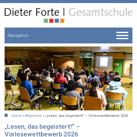
Navigation
Home
»
Allgemein
»
„Lesen, das begeistert!“ – Vorlesewettbewerb 2026
„Lesen, das begeistert!“ –
Vorlesewettbewerb 2026