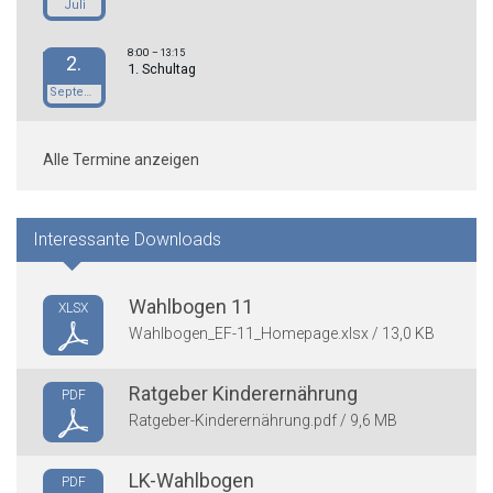
Juli
8:00
– 13:15
2.
1. Schultag
September
Alle Termine anzeigen
Interessante Downloads
Wahlbogen 11
XLSX
Wahlbogen_EF-11_Homepage.xlsx / 13,0 KB
Ratgeber Kinderernährung
PDF
Ratgeber-Kinderernährung.pdf / 9,6 MB
LK-Wahlbogen
PDF