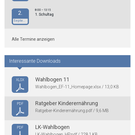
8:00
– 13:15
2.
1. Schultag
September
Alle Termine anzeigen
Interessante Downloads
Wahlbogen 11
XLSX
Wahlbogen_EF-11_Homepage.xlsx / 13,0 KB
Ratgeber Kinderernährung
PDF
Ratgeber-Kinderernährung.pdf / 9,6 MB
LK-Wahlbogen
PDF
LK-Wahlbogen_HP.pdf / 228,1 KB