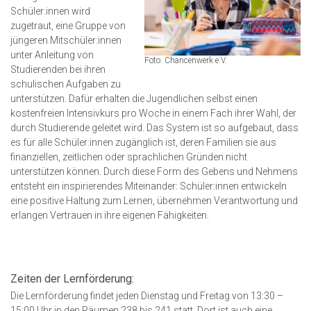
Schüler:innen wird
zugetraut, eine Gruppe von
jüngeren Mitschüler:innen
unter Anleitung von
Foto: Chancenwerk e.V.
Studierenden bei ihren
schulischen Aufgaben zu
unterstützen. Dafür erhalten die Jugendlichen selbst einen
kostenfreien Intensivkurs pro Woche in einem Fach ihrer Wahl, der
durch Studierende geleitet wird. Das System ist so aufgebaut, dass
es für alle Schüler:innen zugänglich ist, deren Familien sie aus
finanziellen, zeitlichen oder sprachlichen Gründen nicht
unterstützen können. Durch diese Form des Gebens und Nehmens
entsteht ein inspirierendes Miteinander: Schüler:innen entwickeln
eine positive Haltung zum Lernen, übernehmen Verantwortung und
erlangen Vertrauen in ihre eigenen Fähigkeiten.
Zeiten der Lernförderung:
Die Lernförderung findet jeden Dienstag und Freitag von 13:30 –
15:00 Uhr in den Räumen 238 bis 241 statt. Dort ist auch eine