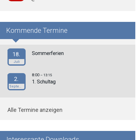
Kommende Termine
Sommerferien
18.
Juli
8:00
– 13:15
2.
1. Schultag
September
Alle Termine anzeigen
Interessante Downloads