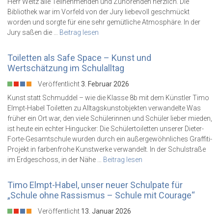
Herr Weitz alle Teilnehmenden und Zuhörenden herzlich. Die
Bibliothek war im Vorfeld von der Jury liebevoll geschmückt
worden und sorgte für eine sehr gemütliche Atmosphäre. In der
Jury saßen die …
Beitrag lesen
Toiletten als Safe Space – Kunst und
Wertschätzung im Schulalltag
Veröffentlicht
3. Februar 2026
Kunst statt Schmuddel – wie die Klasse 8b mit dem Künstler Timo
Elmpt-Habel Toiletten zu Alltagskunstobjekten verwandelte Was
früher ein Ort war, den viele Schülerinnen und Schüler lieber mieden,
ist heute ein echter Hingucker: Die Schülertoiletten unserer Dieter-
Forte-Gesamtschule wurden durch ein außergewöhnliches Graffiti-
Projekt in farbenfrohe Kunstwerke verwandelt. In der Schulstraße
im Erdgeschoss, in der Nähe …
Beitrag lesen
Timo Elmpt-Habel, unser neuer Schulpate für
„Schule ohne Rassismus – Schule mit Courage“
Veröffentlicht
13. Januar 2026